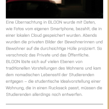
Eine Übernachtung in BLOON wurde mit Daten,
wie Fotos vom eigenen Smartphone, bezahlt, die in
einer lokalen Cloud gespeichert wurden. Abends
wurden die privaten Bilder der Bewohnerinnen und
Bewohner auf die durchsichtige Hülle projiziert. So
verschmolz das Private und das Öffentliche.
BLOON löste sich auf vielen Ebenen von
traditionellen Vorstellungen des Wohnens und kam
dem nomadischen Lebensstil der Studierenden
entgegen – die studentische Idealvorstellung einer
Wohnung, die in einen Rucksack passt, müssen die
Studierenden allerdings noch entwerfen.