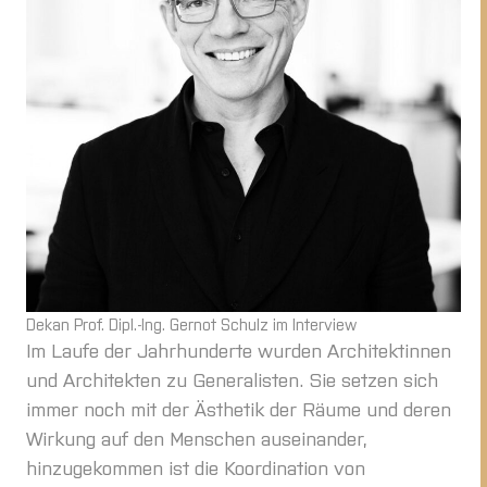
Dekan Prof. Dipl.-Ing. Gernot Schulz im Interview
Im Laufe der Jahrhunderte wurden Architektinnen
und Architekten zu Generalisten. Sie setzen sich
immer noch mit der Ästhetik der Räume und deren
Wirkung auf den Menschen auseinander,
hinzugekommen ist die Koordination von