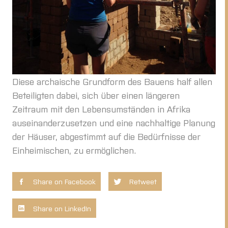
Diese archaische Grundform des Bauens half allen
Beteiligten dabei, sich über einen längeren
Zeitraum mit den Lebensumständen in Afrika
auseinanderzusetzen und eine nachhaltige Planung
der Häuser, abgestimmt auf die Bedürfnisse der
Einheimischen, zu ermöglichen.
Share on Facebook
Retweet
Share on LinkedIn