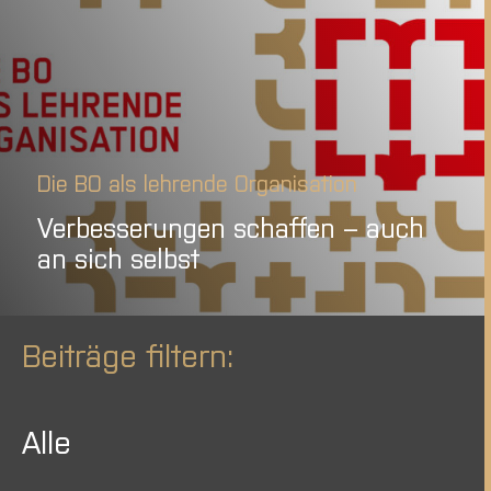
Die BO als lehrende Organisation
Verbesserungen schaffen – auch
an sich selbst
Beiträge filtern:
Alle