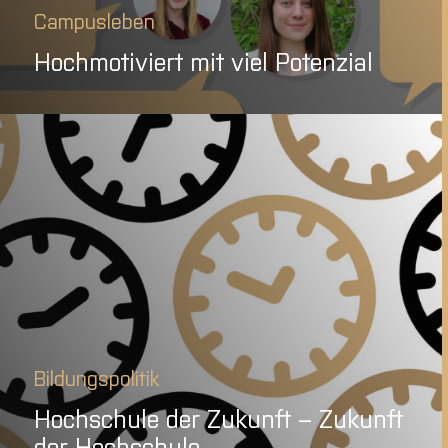
Campusleben
Hochmotiviert mit viel Potenzial
Bildungspolitik
Hochschule der Zukunft – Zukunft
der Hochschule