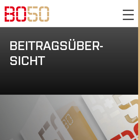
BEI­TRAGS­ÜBER­
SICHT