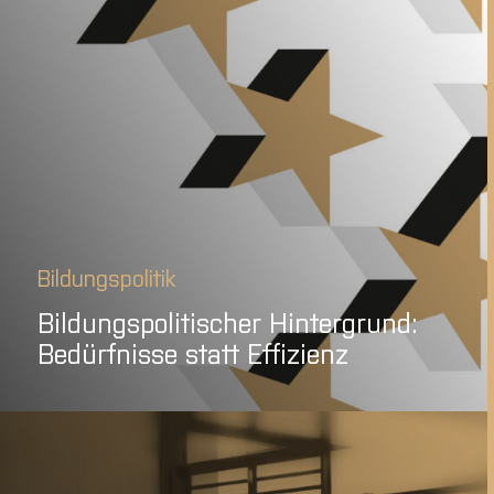
Bildungspolitik
Bildungspolitischer Hintergrund:
Bedürfnisse statt Effizienz