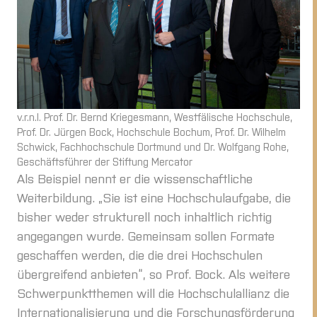
v.r.n.l. Prof. Dr. Bernd Kriegesmann, Westfälische Hochschule,
Prof. Dr. Jürgen Bock, Hochschule Bochum, Prof. Dr. Wilhelm
Schwick, Fachhochschule Dortmund und Dr. Wolfgang Rohe,
Geschäftsführer der Stiftung Mercator
Als Beispiel nennt er die wissenschaftliche
Weiterbildung. „Sie ist eine Hochschulaufgabe, die
bisher weder strukturell noch inhaltlich richtig
angegangen wurde. Gemeinsam sollen Formate
geschaffen werden, die die drei Hochschulen
übergreifend anbieten“, so Prof. Bock. Als weitere
Schwerpunktthemen will die Hochschulallianz die
Internationalisierung und die Forschungsförderung