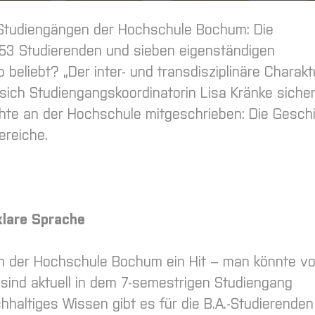
n Studiengängen der Hochschule Bochum: Die
553 Studierenden und sieben eigenständigen
beliebt? „Der inter- und transdisziplinäre Charak
t sich Studiengangskoordinatorin Lisa Kränke sicher
chte an der Hochschule mitgeschrieben: Die Gesch
ereiche.
klare Sprache
an der Hochschule Bochum ein Hit – man könnte v
sind aktuell in dem 7-semestrigen Studiengang
chhaltiges Wissen gibt es für die B.A.-Studierende