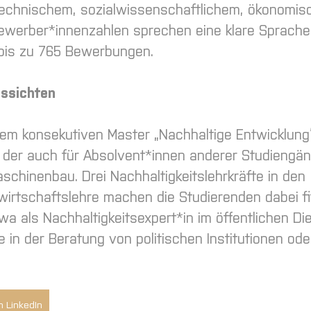
it technischem, sozialwissenschaftlichem, ökonomi
ewerber*innenzahlen sprechen eine klare Sprache
 bis zu 765 Bewerbungen.
ussichten
em konsekutiven Master „Nachhaltige Entwicklung
 der auch für Absolvent*innen anderer Studiengä
schinenbau. Drei Nachhaltigkeitslehrkräfte in den
wirtschaftslehre machen die Studierenden dabei fi
wa als Nachhaltigkeitsexpert*in im öffentlichen Di
in der Beratung von politischen Institutionen oder
n LinkedIn