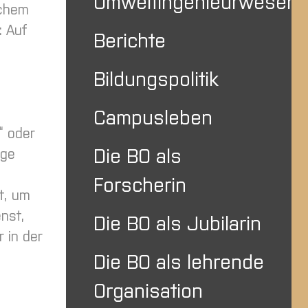
Umweltingenieurwesen
schem
: Auf
Berichte
Bildungspolitik
Campusleben
“ oder
Die BO als
nge
Forscherin
t, um
enst,
Die BO als Jubilarin
 in der
Die BO als lehrende
Organisation