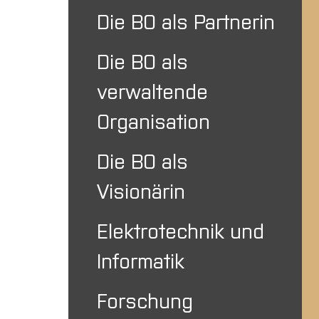
Die BO als Partnerin
Die BO als
verwaltende
Organisation
Die BO als
Visionärin
Elektrotechnik und
Informatik
Forschung