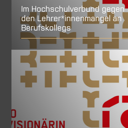
Im Hochschulverbund gegen
den Lehrer*innenmangel an
Berufskollegs