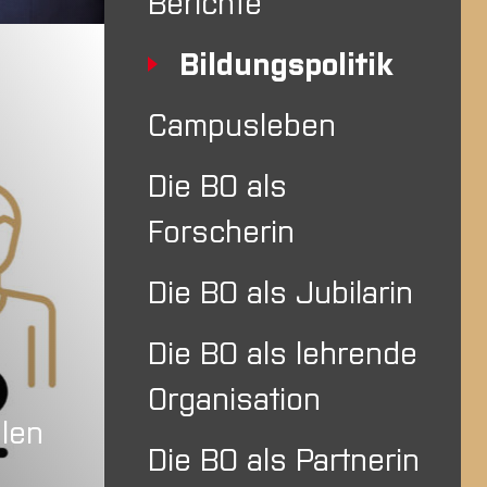
Berichte
Bildungspolitik
Campusleben
Die BO als
Forscherin
Die BO als Jubilarin
Die BO als lehrende
Organisation
alen
Die BO als Partnerin