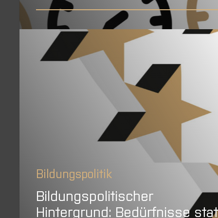
Bildungspolitik
Bildungspolitischer
Hintergrund: Bedürfnisse stat