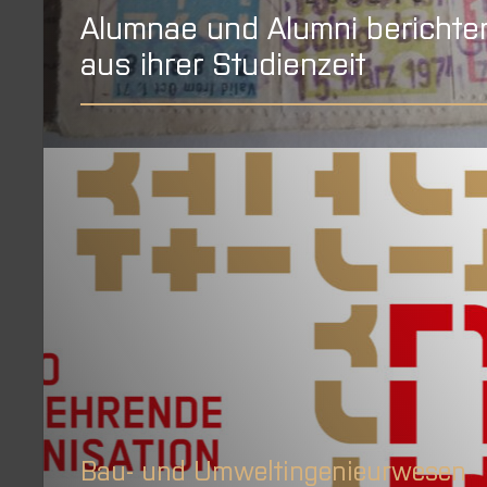
Alumnae und Alumni berichte
aus ihrer Studienzeit
Bau- und Umweltingenieurwesen